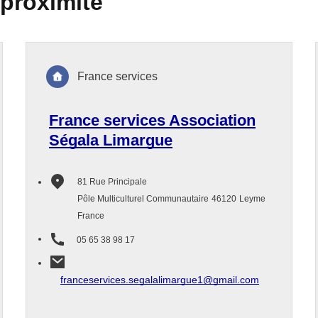
 proximité
France services
France services Association
Ségala Limargue
81 Rue Principale
Pôle Multiculturel Communautaire
46120
Leyme
France
05 65 38 98 17
franceservices.segalalimargue1@gmail.com