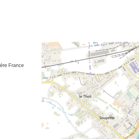
e fenêtre
velle fenêtre
dans le presse-papier
Cère
France