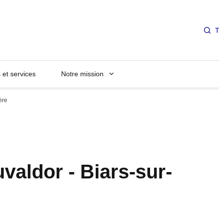
T
et services
Notre mission
ère
valdor - Biars-sur-