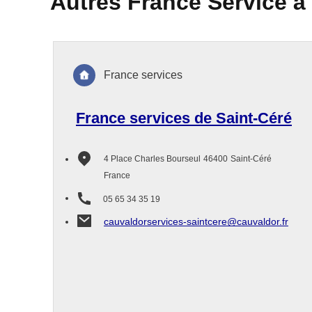
Autres France Service à
France services
France services de Saint-Céré
4 Place Charles Bourseul
46400
Saint-Céré
France
05 65 34 35 19
cauvaldorservices-saintcere@cauvaldor.fr