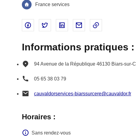
France services
Partager sur Facebook - nouvelle fenêtre
Partager sur Twitter - nouvelle fenêtre
Partager sur Linked In - nouvell
Partager par email - nou
Copier le lien 
Informations pratiques :
94 Avenue de la République
46130
Biars-sur-
05 65 38 03 79
cauvaldorservices-biarssurcere@cauvaldor.fr
Horaires :
Sans rendez-vous