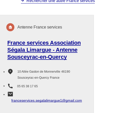
Rechercher une autre France services
Antenne France services
France services Association
Ségala Limargue - Antenne
Sousceyrac-en-Quercy
10 Allée Gaston de Monnerville
46190
Sousceyrac-en-Quercy
France
05 65 38 17 65
franceservices.segalalimargue1@gmail.com