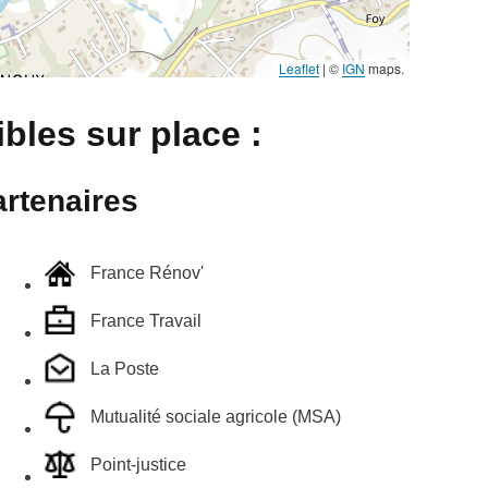
Leaflet
|
©
IGN
maps.
bles sur place :
rtenaires
France Rénov'
France Travail
La Poste
Mutualité sociale agricole (MSA)
Point-justice