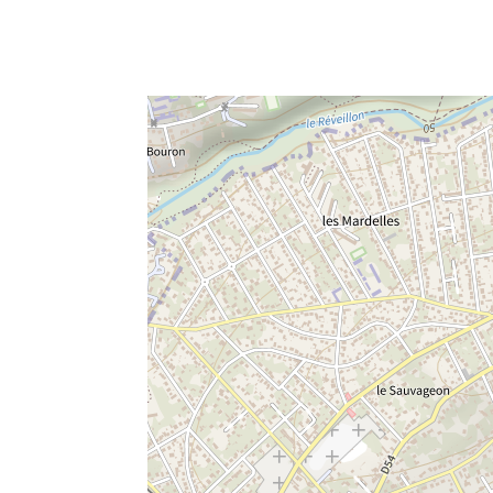
e fenêtre
velle fenêtre
dans le presse-papier