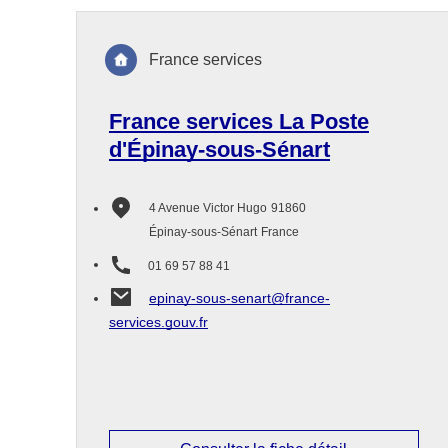
France services
France services La Poste
d'Épinay-sous-Sénart
4 Avenue Victor Hugo
91860
Épinay-sous-Sénart
France
01 69 57 88 41
epinay-sous-senart@france-
services.gouv.fr