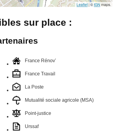
Leaflet
|
©
IGN
maps.
bles sur place :
rtenaires
France Rénov'
France Travail
La Poste
Mutualité sociale agricole (MSA)
Point-justice
Urssaf