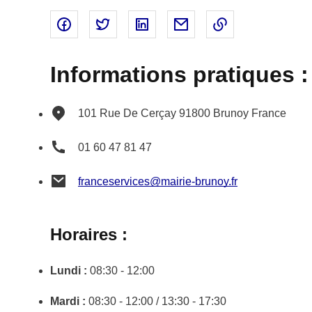
Partager sur Facebook - nouvelle fenêtre
Partager sur Twitter - nouvelle fenêtre
Partager sur Linked In - nouvell
Partager par email - nou
Copier le lien 
Informations pratiques :
101 Rue De Cerçay
91800
Brunoy
France
01 60 47 81 47
franceservices@mairie-brunoy.fr
Horaires :
Lundi :
08:30 - 12:00
Mardi :
08:30 - 12:00 / 13:30 - 17:30