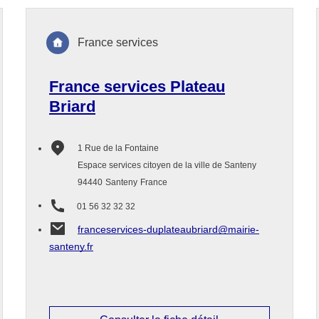
France services
France services Plateau
Briard
1 Rue de la Fontaine
Espace services citoyen de la ville de Santeny
94440
Santeny
France
01 56 32 32 32
franceservices-duplateaubriard@mairie-
santeny.fr