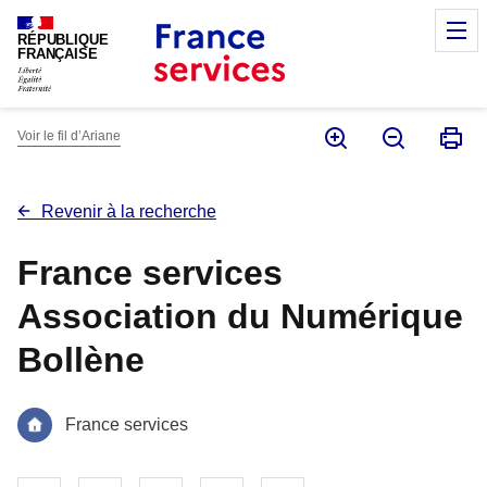
Panneau de gestion des cookies
M
RÉPUBLIQUE
FRANÇAISE
Voir le fil d’Ariane
Revenir à la recherche
France services
Association du Numérique
Bollène
France services