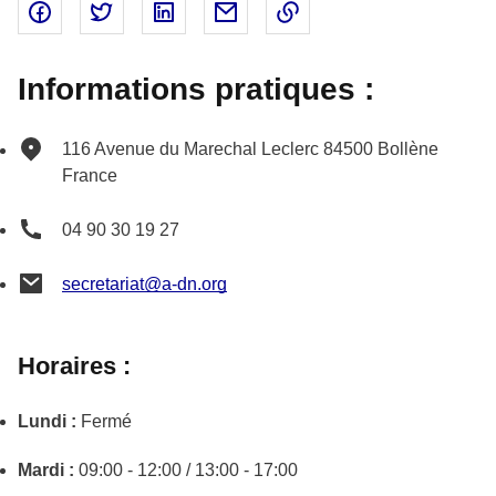
Partager sur Facebook - nouvelle fenêtre
Partager sur Twitter - nouvelle fenêtre
Partager sur Linked In - nouvelle fenêtr
Partager par email - nouvelle fe
Copier le lien dans le 
Informations pratiques :
116 Avenue du Marechal Leclerc
84500
Bollène
France
04 90 30 19 27
secretariat@a-dn.org
Horaires :
Lundi :
Fermé
Mardi :
09:00 - 12:00 / 13:00 - 17:00