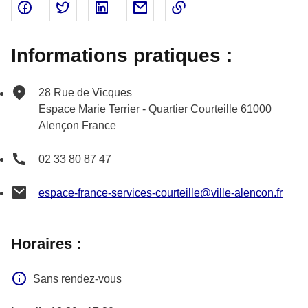
Partager sur Facebook - nouvelle fenêtre
Partager sur Twitter - nouvelle fenêtre
Partager sur Linked In - nouvelle fenêtr
Partager par email - nouvelle fe
Copier le lien dans le 
Informations pratiques :
28 Rue de Vicques
Espace Marie Terrier - Quartier Courteille
61000
Alençon
France
02 33 80 87 47
espace-france-services-courteille@ville-alencon.fr
Horaires :
Sans rendez-vous