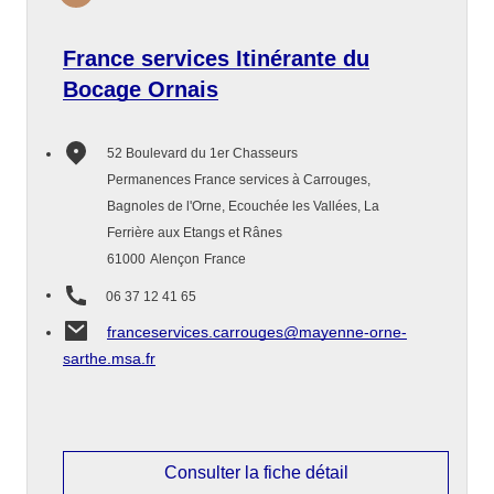
France services Itinérante du
Bocage Ornais
52 Boulevard du 1er Chasseurs
Permanences France services à Carrouges,
Bagnoles de l'Orne, Ecouchée les Vallées, La
Ferrière aux Etangs et Rânes
61000
Alençon
France
06 37 12 41 65
franceservices.carrouges@mayenne-orne-
sarthe.msa.fr
Consulter la fiche détail