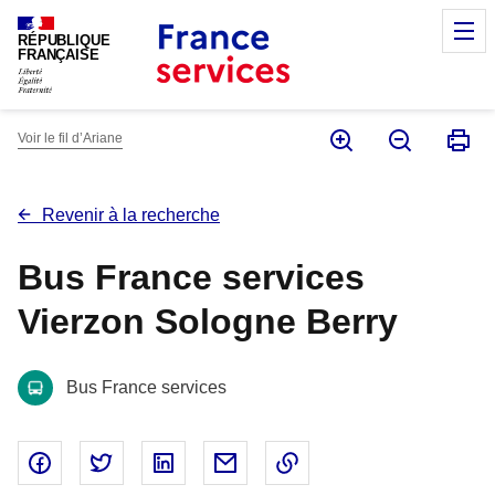
Panneau de gestion des cookies
M
RÉPUBLIQUE
FRANÇAISE
Voir le fil d’Ariane
Revenir à la recherche
Bus France services
Vierzon Sologne Berry
Bus France services
Partager sur Facebook - nouvelle fenêtre
Partager sur Twitter - nouvelle fenêtre
Partager sur Linked In - nouvelle fenêtr
Partager par email - nouvelle fe
Copier le lien dans le 