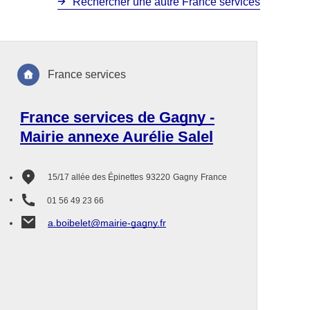
Rechercher une autre France services
France services
France services de Gagny -
Mairie annexe Aurélie Salel
15/17 allée des Épinettes
93220
Gagny
France
01 56 49 23 66
a.boibelet@mairie-gagny.fr