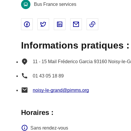
Bus France services
Partager sur Facebook - nouvelle fenêtre
Partager sur Twitter - nouvelle fenêtre
Partager sur Linked In - nouvell
Partager par email - nou
Copier le lien 
Informations pratiques :
11 - 15 Mail Fréderico Garcia
93160
Noisy-le-G
01 43 05 18 89
noisy-le-grand@pimms.org
Horaires :
Sans rendez-vous