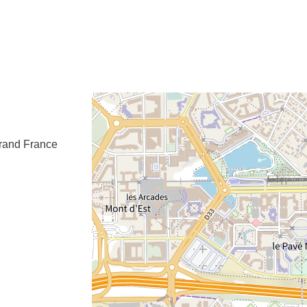
e fenêtre
velle fenêtre
dans le presse-papier
rand
France