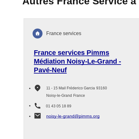
Autres France Service à
France services
France services Pimms
Médiation Noisy-Le-Grand -
Pavé-Neuf
11 - 15 Mail Fréderico Garcia
93160
Noisy-le-Grand
France
01 43 05 18 89
noisy-le-grand@pimms.org