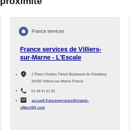
 proximité
France services
France services de Villiers-
sur-Marne - L'Escale
2 Place Charles Trénet
Boulevard de Friedberg
94350
Villiers-sur-Marne
France
01 49 41 41 50
accueil.franceservices@mairie-
villiers94.com