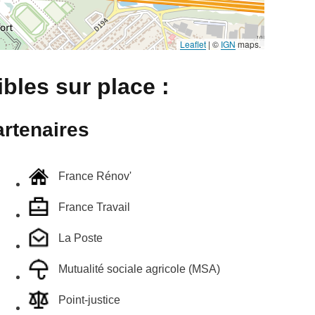
Leaflet
|
©
IGN
maps.
bles sur place :
rtenaires
France Rénov'
France Travail
La Poste
Mutualité sociale agricole (MSA)
Point-justice