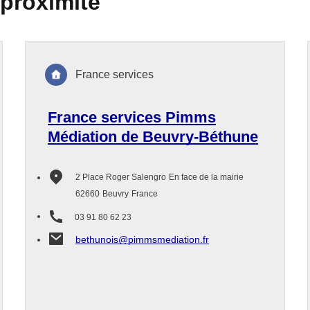
 proximité
France services
France services Pimms
Médiation de Beuvry-Béthune
2 Place Roger Salengro
En face de la mairie
62660
Beuvry
France
03 91 80 62 23
bethunois@pimmsmediation.fr