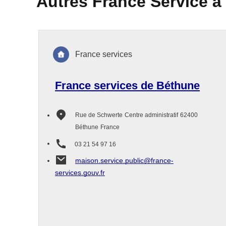
Autres France Service à
France services
France services de Béthune
Rue de Schwerte
Centre administratif
62400
Béthune
France
03 21 54 97 16
maison.service.public@france-
services.gouv.fr