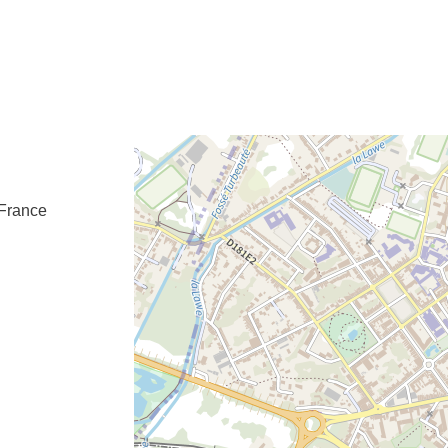
e fenêtre
velle fenêtre
dans le presse-papier
France