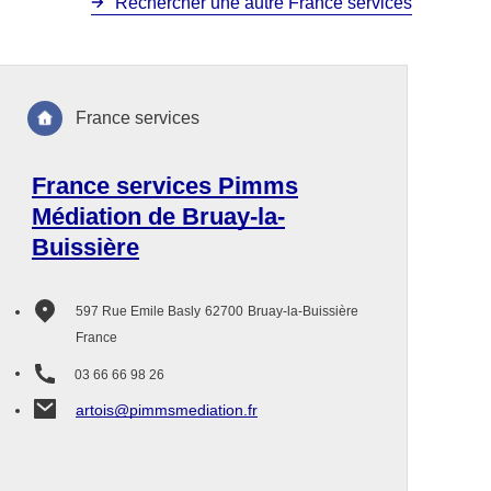
Rechercher une autre France services
France services
France services Pimms
Médiation de Bruay-la-
Buissière
597 Rue Emile Basly
62700
Bruay-la-Buissière
France
03 66 66 98 26
artois@pimmsmediation.fr