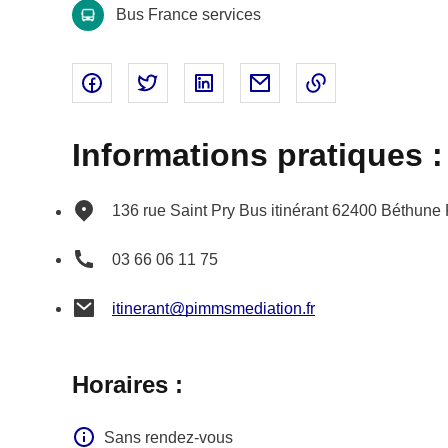
Bus France services
Partager sur Facebook - nouvelle fenêtre
Partager sur Twitter - nouvelle fenêtre
Partager sur Linked In - nouvell
Partager par email - nou
Copier le lien 
Informations pratiques :
136 rue Saint Pry
Bus itinérant
62400
Béthune
03 66 06 11 75
itinerant@pimmsmediation.fr
Horaires :
Sans rendez-vous