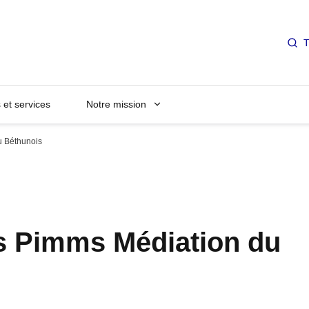
T
et services
Notre mission
u Béthunois
s Pimms Médiation du