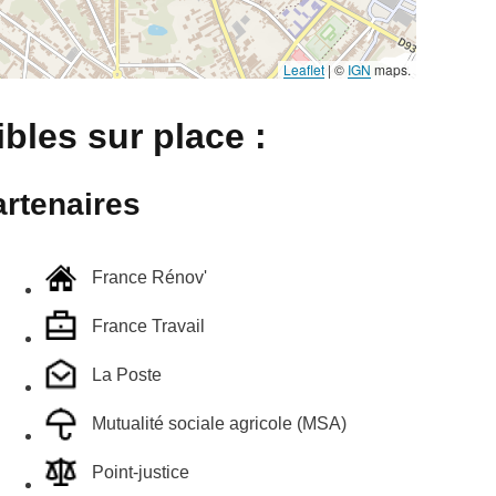
Leaflet
|
©
IGN
maps.
bles sur place :
rtenaires
France Rénov'
France Travail
La Poste
Mutualité sociale agricole (MSA)
Point-justice