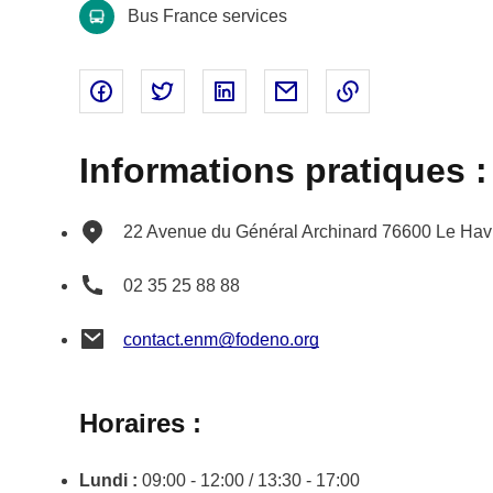
Bus France services
Partager sur Facebook - nouvelle fenêtre
Partager sur Twitter - nouvelle fenêtre
Partager sur Linked In - nouvell
Partager par email - nou
Copier le lien 
Informations pratiques :
22 Avenue du Général Archinard
76600
Le Hav
02 35 25 88 88
contact.enm@fodeno.org
Horaires :
Lundi :
09:00 - 12:00 / 13:30 - 17:00