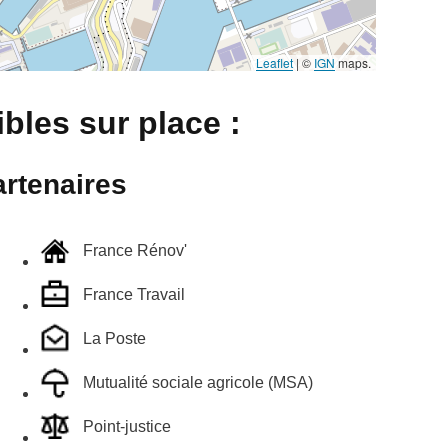
Leaflet
|
©
IGN
maps.
bles sur place :
rtenaires
France Rénov'
France Travail
La Poste
Mutualité sociale agricole (MSA)
Point-justice