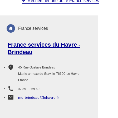
Rechercher une autre France services
France services
France services du Havre -
Brindeau
45 Rue Gustave Brindeau
Mairie annexe de Graville
76600
Le Havre
France
02 35 19 69 60
mq-brindeau@lehavre.fr