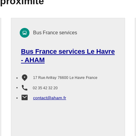
 proximité
Bus France services
Bus France services Le Havre
- AHAM
17 Rue Anfray
76600
Le Havre
France
02 35 42 32 20
contact@aham.fr