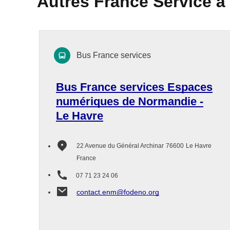
Autres France Service à
Bus France services
Bus France services Espaces
numériques de Normandie -
Le Havre
22 Avenue du Général Archinar
76600
Le Havre
France
07 71 23 24 06
contact.enm@fodeno.org