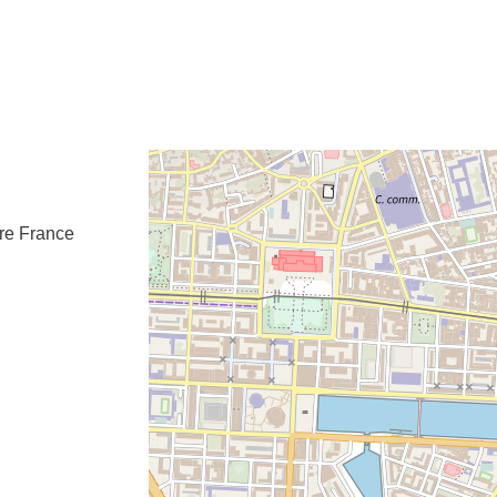
e fenêtre
velle fenêtre
dans le presse-papier
re
France