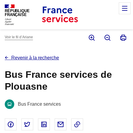
Panneau de gestion des cookies
M
RÉPUBLIQUE
FRANÇAISE
Voir le fil d’Ariane
Revenir à la recherche
Bus France services de
Plouasne
Bus France services
Partager sur Facebook - nouvelle fenêtre
Partager sur Twitter - nouvelle fenêtre
Partager sur Linked In - nouvelle fenêtr
Partager par email - nouvelle fe
Copier le lien dans le 