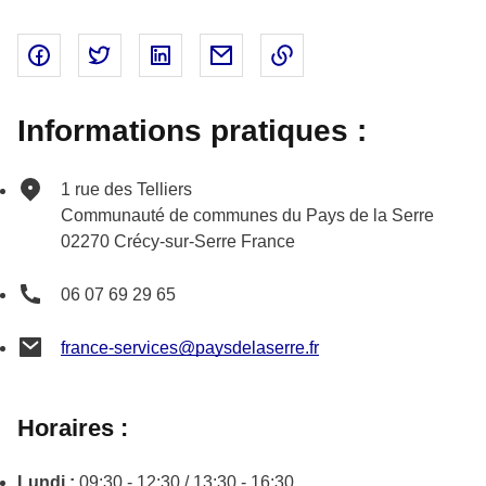
Partager sur Facebook - nouvelle fenêtre
Partager sur Twitter - nouvelle fenêtre
Partager sur Linked In - nouvelle fenêtr
Partager par email - nouvelle fe
Copier le lien dans le 
Informations pratiques :
1 rue des Telliers
Communauté de communes du Pays de la Serre
02270
Crécy-sur-Serre
France
06 07 69 29 65
france-services@paysdelaserre.fr
Horaires :
Lundi :
09:30 - 12:30 / 13:30 - 16:30