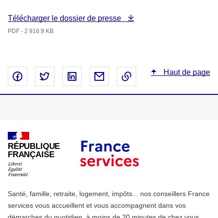
Télécharger le dossier de presse
PDF - 2 916.9 KB
Haut de page
Partager sur Facebook - nouvelle fenêtre
Partager sur Twitter - nouvelle fenêtre
Partager sur Linked In - nouvelle fenêtr
Partager par email - nouvelle fe
Copier le lien dans le 
RÉPUBLIQUE
FRANÇAISE
Santé, famille, retraite, logement, impôts... nos conseillers France
services vous accueillent et vous accompagnent dans vos
démarches du quotidien, à moins de 20 minutes de chez vous.